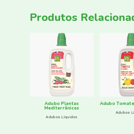
Produtos Relaciona
Palmeiras
Adubo Plantas
Adubo Tomate
Mediterrânicas
idos
Adubos L
Adubos Líquidos
ção