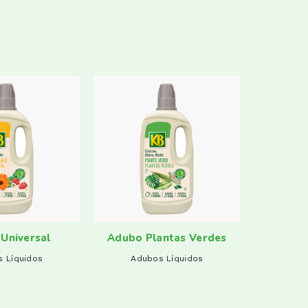
Universal
Adubo Plantas Verdes
Adubo P
 Líquidos
Adubos Líquidos
Adu