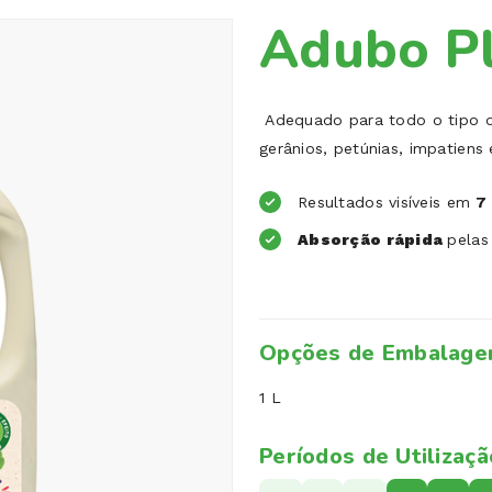
Adubo Pl
Adequado para todo o tipo de 
gerânios, petúnias, impatiens
Resultados visíveis em
7
Absorção rápida
pelas
Opções de Embalag
1 L
Períodos de Utilizaçã