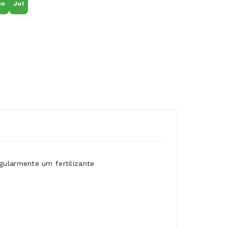
un
Jul
gularmente um fertilizante