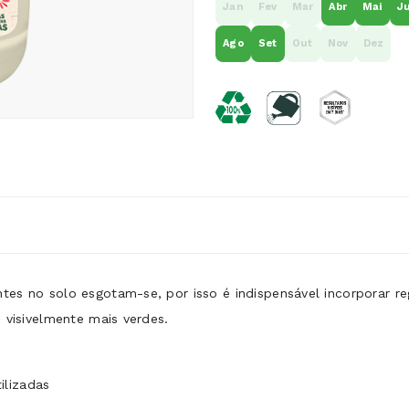
Jan
Fev
Mar
Abr
Mai
J
Ago
Set
Out
Nov
Dez
es no solo esgotam-se, por isso é indispensável incorporar re
 visivelmente mais verdes.
ilizadas