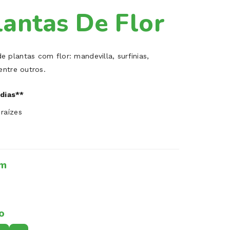
antas De Flor
plantas com flor: mandevilla, surfinias,
 entre outros.
 dias**
 raízes
em
o