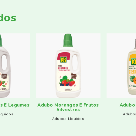
dos
s E Legumes
Adubo Morangos E Frutos
Adubo 
Silvestres
íquidos
Adubos
Adubos Líquidos